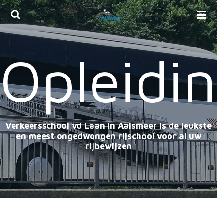
Ga
direct
naar
Opleidi
de
hoofdinhoud
Verkeersschool vd Laan in Aalsmeer is de leukste
en meest ongedwongen rijschool voor al uw
rijbewijzen